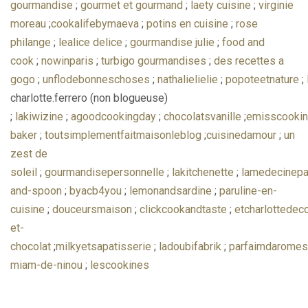
gourmandise
;
gourmet et gourmand
;
laety cuisine
;
virginie
moreau
;
cookalifebymaeva
;
potins en cuisine
;
rose
philange
;
lealice delice
;
gourmandise julie
;
food and
cook
;
nowinparis
;
turbigo gourmandises
;
des recettes a
gogo
;
unflodebonneschoses
;
nathalielielie
;
popoteetnature
;
charlotte.ferrero (non blogueuse)
;
lakiwizine
;
agoodcookingday
;
chocolatsvanille
;
emisscooki
baker
;
toutsimplementfaitmaisonleblog
;
cuisinedamour
;
un
zest de
soleil
;
gourmandisepersonnelle
;
lakitchenette
;
lamedecinepa
and-spoon
;
byacb4you
;
lemonandsardine
;
paruline-en-
cuisine
;
douceursmaison
;
clickcookandtaste
;
etcharlottedeco
et-
chocolat
;
milkyetsapatisserie
;
ladoubifabrik
;
parfaimdaromes
miam-de-ninou
;
lescookines