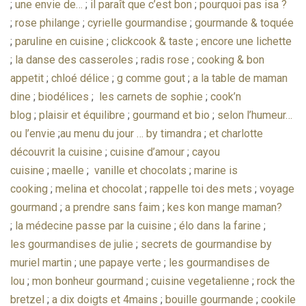
;
une envie de…
;
il paraît que c’est bon
;
pourquoi pas isa ?
;
rose philange
;
cyrielle gourmandise
;
gourmande & toquée
;
paruline en cuisine
;
clickcook & taste
;
encore une lichette
;
la danse des casseroles
;
radis rose
;
cooking & bon
appetit
;
chloé délice
;
g comme gout
;
a la table de maman
dine
;
biodélices
;
les carnets de sophie
;
cook’n
blog
;
plaisir et équilibre
;
gourmand et bio
;
selon l’humeur…
ou l’envie
;
au menu du jour … by timandra
;
et charlotte
découvrit la cuisine
;
cuisine d’amour
;
cayou
cuisine
;
maelle
;
vanille et chocolats
;
marine is
cooking
;
melina et chocolat
;
rappelle toi des mets
;
voyage
gourmand
;
a prendre sans faim
;
kes kon mange maman?
;
la médecine passe par la cuisine
;
élo dans la farine
;
les gourmandises de julie
;
secrets de gourmandise by
muriel martin
;
une papaye verte
;
les gourmandises de
lou
;
mon bonheur gourmand
;
cuisine vegetalienne
;
rock the
bretzel
;
a dix doigts et 4mains
;
bouille gourmande
;
cookile