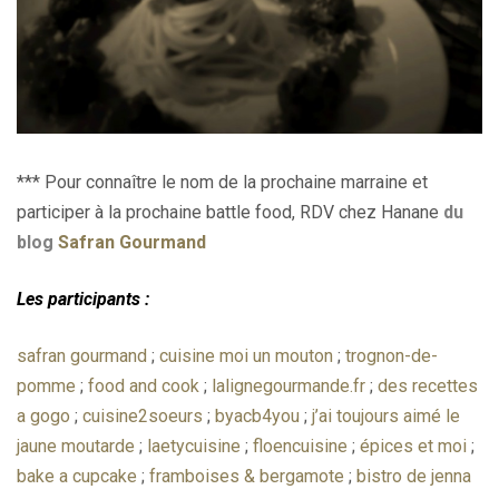
*** Pour connaître le nom de la prochaine marraine et
participer à la prochaine battle food, RDV chez Hanane
du
blog
Safran Gourmand
Les participants :
safran gourmand
;
cuisine moi un mouton
;
trognon-de-
pomme
;
food and cook
;
lalignegourmande.fr
;
des recettes
a gogo
;
cuisine2soeurs
;
byacb4you
;
j’ai toujours aimé le
jaune moutarde
;
laetycuisine
;
floencuisine
;
épices et moi
;
bake a cupcake
;
framboises & bergamote
;
bistro de jenna