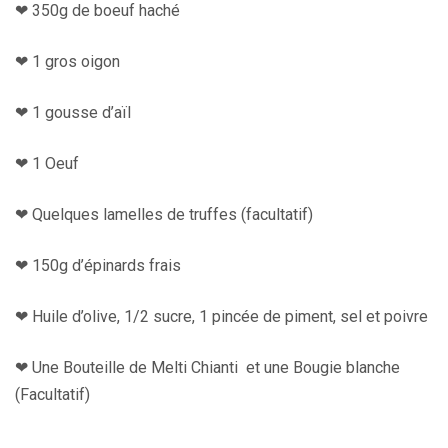
❤︎ 350g de boeuf haché
❤︎ 1 gros oigon
❤︎ 1 gousse d’aïl
❤︎ 1 Oeuf
❤︎ Quelques lamelles de truffes (facultatif)
❤︎ 150g d’épinards frais
❤︎ Huile d’olive, 1/2 sucre, 1 pincée de piment, sel et poivre
❤︎ Une Bouteille de Melti Chianti et une Bougie blanche
(Facultatif)