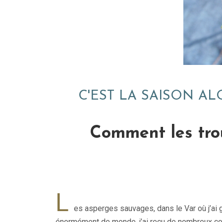
C'EST LA SAISON AL
Comment les trou
L
es asperges sauvages, dans le Var où j’ai gr
énormément de monde, j’ai reçu de nombreux comm