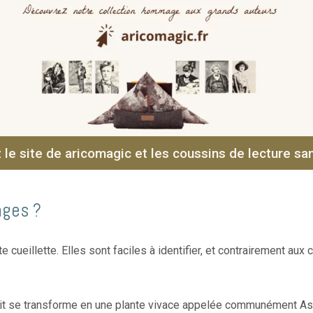
 le site de aricomagic et les coussins de lecture s
ages ?
 cueillette. Elles sont faciles à identifier, et contrairement aux
illit se transforme en une plante vivace appelée communément Asp