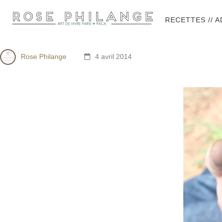
RECETTES // 
Rose Philange
4 avril 2014