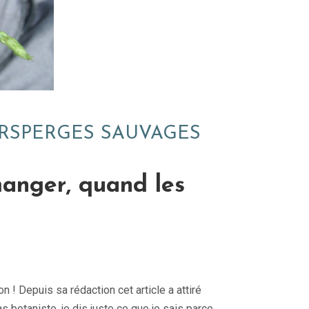
 ARSPERGES SAUVAGES
manger, quand les
n ! Depuis sa rédaction cet article a attiré
botaniste, je dis juste ce que je sais parce