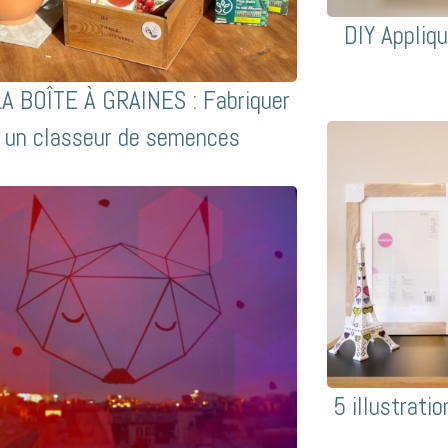
DIY Appliq
LA BOÎTE À GRAINES : Fabriquer
un classeur de semences
5 illustrati