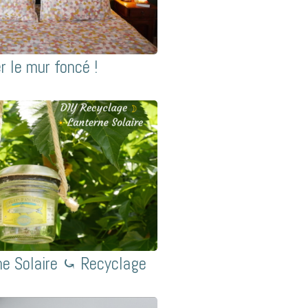
r le mur foncé !
ne Solaire ⤿ Recyclage