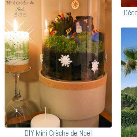
Déco
DIY Mini Crèche de Noël