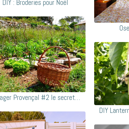
DIY : Broderies pour Noël
Ose
ager Provençal #2 le secret…
DIY Lanter